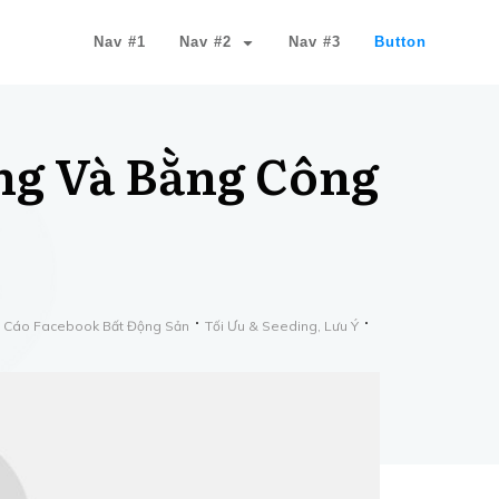
Nav #1
Nav #2
Nav #3
Button
ng Và Bằng Công
 Cáo Facebook Bất Động Sản
Tối Ưu & Seeding, Lưu Ý