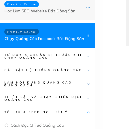
Premium Course
​Học ​Làm SEO Website Bất Động Sản
Premium Course
Chạy Quảng Cáo Facebook Bất Động Sản
TƯ DUY & CHUẨN BỊ TRƯỚC KHI
CHẠY QUẢNG CÁO
CÀI ĐẶT HỆ THỐNG QUẢNG CÁO
LÀM NỘI DUNG QUẢNG CÁO
ĐÚNG CÁCH
THIẾT LẬP VÀ CHẠY CHIẾN DỊCH
QUẢNG CÁO
TỐI ƯU & SEEDING, LƯU Ý
Cách Đọc Chỉ Số Quảng Cáo