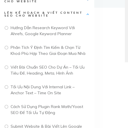
CHO WEBSITE
LÊN KẾ HOẠCH & VIẾT CONTENT
SEO CHO WEBSITE
Hướng Dẫn Research Keyword Với
Ahrefs, Google Keyword Planner
Phân Tích Ý Định Tìm Kiếm & Chọn Từ
Khoá Phù Hợp Theo Giai Đoạn Mua Nhà
Viết Bài Chuẩn SEO Cho Dự Án – Tối Ưu
Tiêu Đề, Heading, Meta, Hình Ảnh
Tối Ưu Nội Dung Với Internal Link –
Anchor Text – Time On Site
Cách Sử Dụng Plugin Rank Math/Yoast
SEO Để Tối Ưu Tự Động
Submit Website & Bài Viết Lên Google