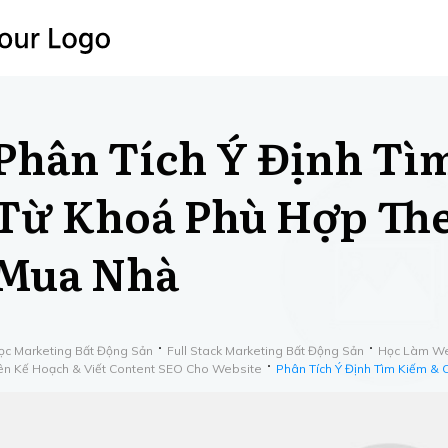
Phân Tích Ý Định Tì
Từ Khoá Phù Hợp The
Mua Nhà
ọc Marketing Bất Động Sản
Full Stack Marketing Bất Động Sản
Học Làm We
ên Kế Hoạch & Viết Content SEO Cho Website
Phân Tích Ý Định Tìm Kiếm &