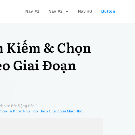
Nav #1
Nav #2
Nav #3
Button
m Kiếm & Chọn
o Giai Đoạn
bsite Bất Động Sản
 Chọn Từ Khoá Phù Hợp Theo Giai Đoạn Mua Nhà