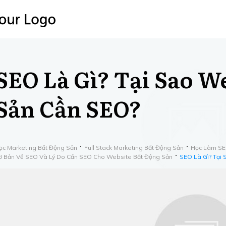
SEO Là Gì? Tại Sao W
Sản Cần SEO?
ọc Marketing Bất Động Sản
Full Stack Marketing Bất Động Sản
​Học ​Làm S
ơ Bản Về SEO Và Lý Do Cần SEO Cho Website Bất Động Sản
SEO Là Gì? Tại