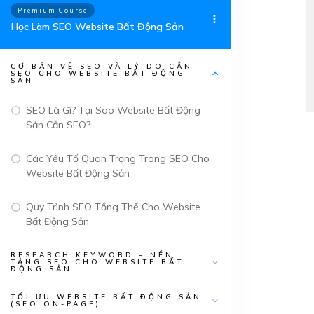
Premium Course
​Học ​Làm SEO Website Bất Động Sản
CƠ BẢN VỀ SEO VÀ LÝ DO CẦN
SEO CHO WEBSITE BẤT ĐỘNG
SẢN
SEO Là Gì? Tại Sao Website Bất Động
Sản Cần SEO?
Các Yếu Tố Quan Trọng Trong SEO Cho
Website Bất Động Sản
Quy Trình SEO Tổng Thể Cho Website
Bất Động Sản
RESEARCH KEYWORD – NỀN
TẢNG SEO CHO WEBSITE BẤT
ĐỘNG SẢN
TỐI ƯU WEBSITE BẤT ĐỘNG SẢN
(SEO ON-PAGE)