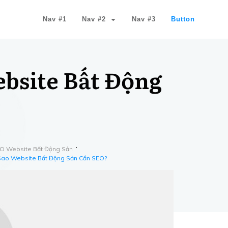
Nav #1
Nav #2
Nav #3
Button
ebsite Bất Động
EO Website Bất Động Sản
 Sao Website Bất Động Sản Cần SEO?