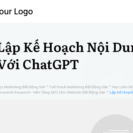
Lập Kế Hoạch Nội Du
Với ChatGPT
ọc Marketing Bất Động Sản
Full Stack Marketing Bất Động Sản
​Học ​Làm S
esearch Keyword – Nền Tảng SEO Cho Website Bất Động Sản
Lập Kế Hoạch