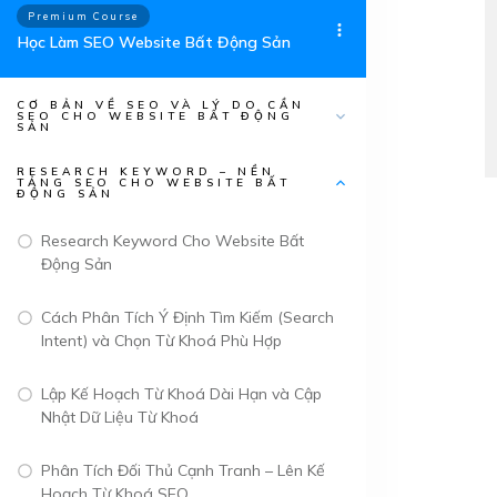
Premium Course
​Học ​Làm SEO Website Bất Động Sản
CƠ BẢN VỀ SEO VÀ LÝ DO CẦN
SEO CHO WEBSITE BẤT ĐỘNG
SẢN
RESEARCH KEYWORD – NỀN
TẢNG SEO CHO WEBSITE BẤT
ĐỘNG SẢN
Research Keyword Cho Website Bất
Động Sản
Cách Phân Tích Ý Định Tìm Kiếm (Search
Intent) và Chọn Từ Khoá Phù Hợp
Lập Kế Hoạch Từ Khoá Dài Hạn và Cập
Nhật Dữ Liệu Từ Khoá
Phân Tích Đối Thủ Cạnh Tranh – Lên Kế
Hoạch Từ Khoá SEO