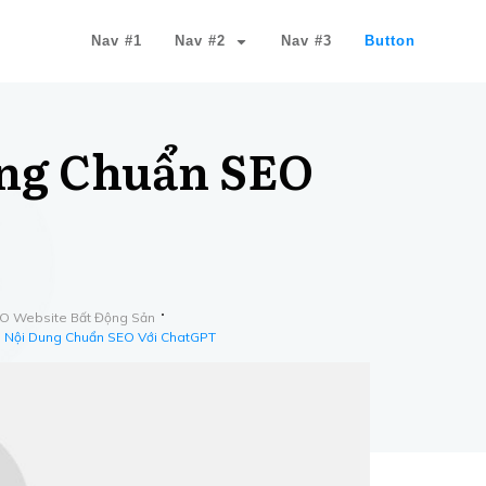
Nav #1
Nav #2
Nav #3
Button
ng Chuẩn SEO
EO Website Bất Động Sản
 Nội Dung Chuẩn SEO Với ChatGPT